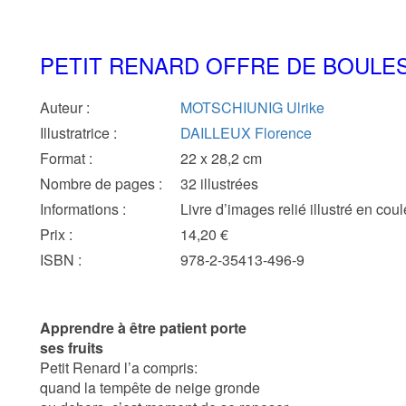
PETIT RENARD OFFRE DE BOULES
Auteur
:
MOTSCHIUNIG Ulrike
Illustratrice
:
DAILLEUX Florence
Format
:
22 x 28,2 cm
Nombre de pages
:
32 illustrées
Informations
:
Livre d’images relié illustré en cou
Prix
:
14,20 €
ISBN
:
978-2-35413-496-9
Apprendre à être patient porte
ses fruits
Petit Renard l’a compris:
quand la tempête de neige gronde