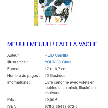
MEUUH MEUUH ! FAIT LA VACHE
Auteur
:
REID Camilla
Illustratrice
:
YOUNGS Clare
Format
:
17 x 19,7 cm
Nombre de pages
:
12 illustrées
Informations
:
Livre cartonné avec volets en
feutrine et un miroir, illustré en
couleurs
Prix
:
12,90 €
ISBN
:
978-2-35413-572-0