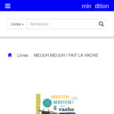
min
dition
e
Présentation
Livres
Rights
Contact
Livres
MEUUH MEUUH ! FAIT LA VACHE