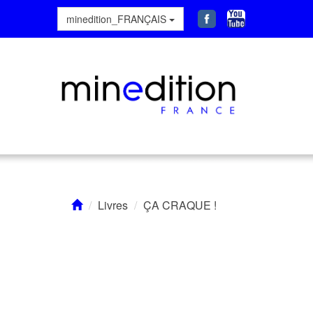
minedition_FRANÇAIS
Livres
ÇA CRAQUE !