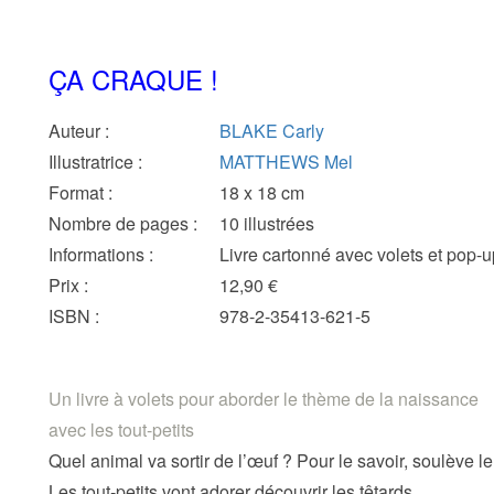
ÇA CRAQUE !
Auteur
:
BLAKE Carly
Illustratrice
:
MATTHEWS Mel
Format
:
18 x 18 cm
Nombre de pages
:
10 illustrées
Informations
:
Livre cartonné avec volets et pop-up
Prix
:
12,90 €
ISBN
:
978-2-35413-621-5
Un livre à volets pour aborder le thème de la naissance
avec les tout-petits
Quel animal va sortir de l’œuf ? Pour le savoir, soulève le
Les tout-petits vont adorer découvrir les têtards,