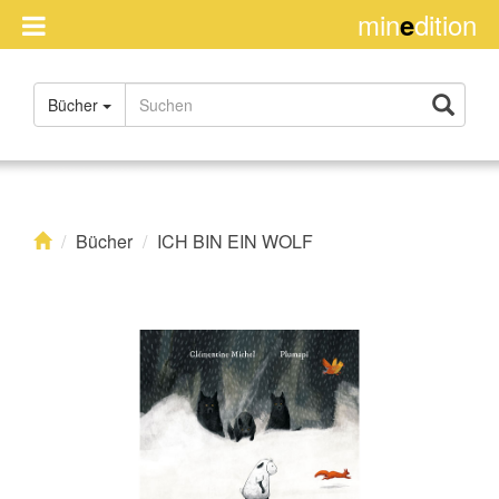
min
dition
e
Handel
Bücher
Impressum
Über
uns
Rights
Bücher
ICH BIN EIN WOLF
Kontakt