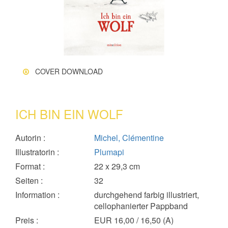
COVER DOWNLOAD
ICH BIN EIN WOLF
Autorin
:
Michel, Clémentine
Illustratorin
:
Plumapi
Format
:
22 x 29,3 cm
Seiten
:
32
Information
:
durchgehend farbig illustriert,
cellophanierter Pappband
Preis
:
EUR 16,00 / 16,50 (A)