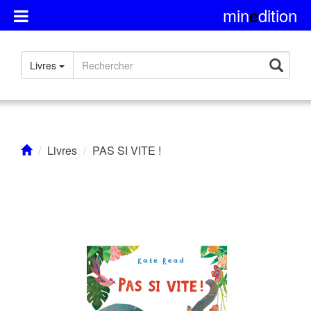
min
dition
e
Présentation
Livres
Rights
Contact
Livres
PAS SI VITE !