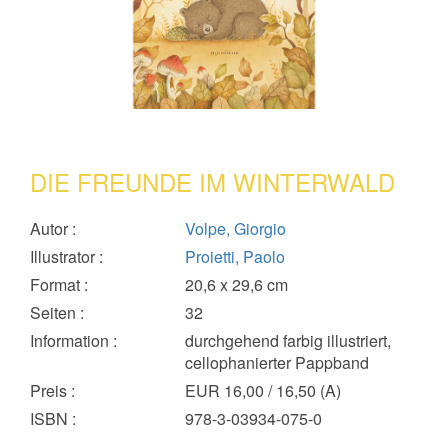
DIE FREUNDE IM WINTERWALD
Autor
:
Volpe, Giorgio
Illustrator
:
Proietti, Paolo
Format
:
20,6 x 29,6 cm
Seiten
:
32
Information
:
durchgehend farbig illustriert,
cellophanierter Pappband
Preis
:
EUR 16,00 / 16,50 (A)
ISBN
:
978-3-03934-075-0