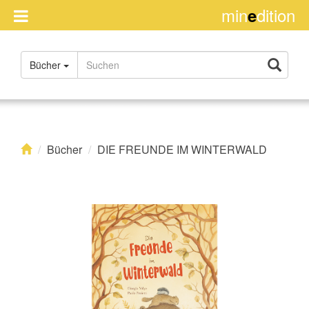
min
dition
e
Handel
Bücher
Impressum
Über
uns
Rights
Bücher
DIE FREUNDE IM WINTERWALD
Kontakt