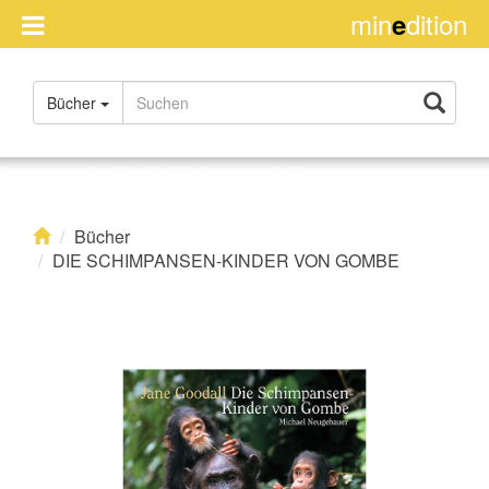
min
dition
e
Handel
Bücher
Impressum
Über
uns
Rights
Bücher
DIE SCHIMPANSEN-KINDER VON GOMBE
Kontakt