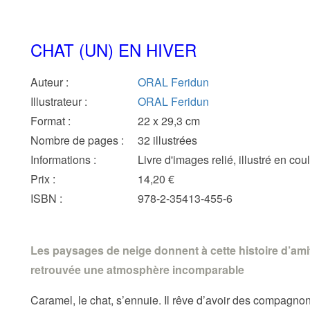
CHAT (UN) EN HIVER
Auteur
:
ORAL Feridun
Illustrateur
:
ORAL Feridun
Format
:
22 x 29,3 cm
Nombre de pages
:
32 illustrées
Informations
:
Livre d'images relié, illustré en cou
Prix
:
14,20 €
ISBN
:
978-2-35413-455-6
Les paysages de neige donnent à cette histoire d’ami
retrouvée une atmosphère incomparable
Caramel, le chat, s’ennuie. Il rêve d’avoir des compagnon