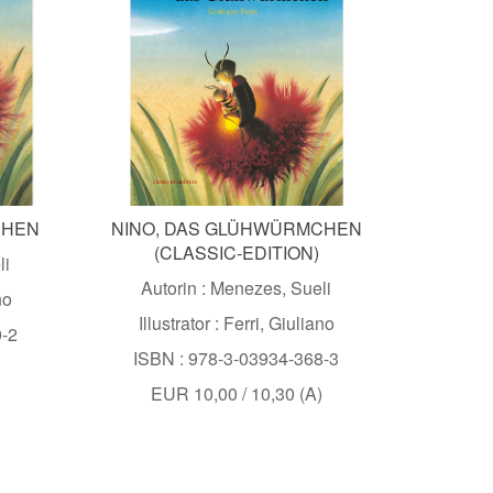
CHEN
NINO, DAS GLÜHWÜRMCHEN
(CLASSIC-EDITION)
li
Autorin : Menezes, Sueli
no
Illustrator : Ferri, Giuliano
0-2
ISBN : 978-3-03934-368-3
)
EUR 10,00 / 10,30 (A)