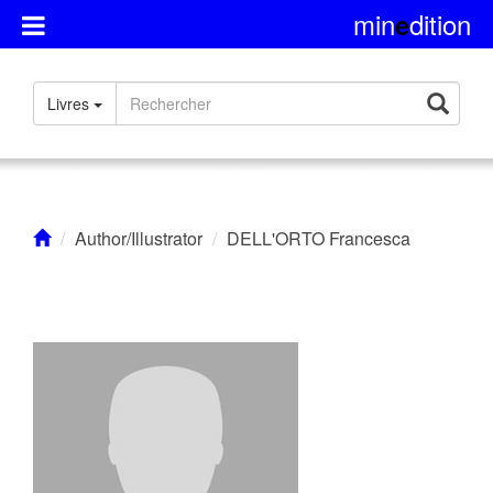
min
dition
e
Présentation
Livres
Rights
Contact
Author/Illustrator
DELL'ORTO Francesca