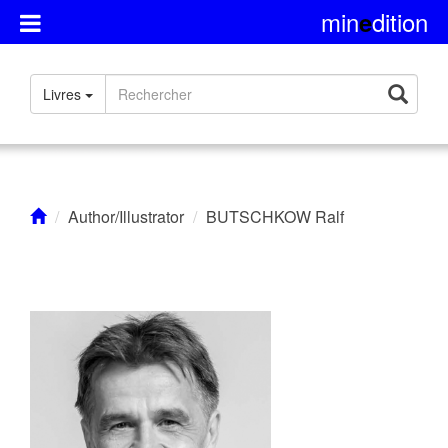
min
dition
e
Présentation
Livres
Rights
Contact
Author/Illustrator
BUTSCHKOW Ralf