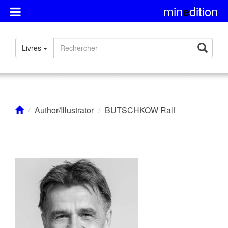
min
dition
e
Présentation
Livres
Rights
Contact
Author/Illustrator
BUTSCHKOW Ralf