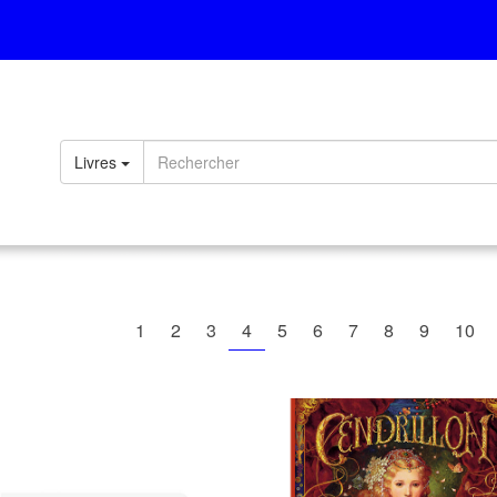
Livres
1
2
3
4
5
6
7
8
9
10