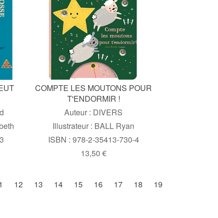
EUT
COMPTE LES MOUTONS POUR
T'ENDORMIR !
rd
Auteur : DIVERS
beth
Illustrateur : BALL Ryan
-3
ISBN : 978-2-35413-730-4
13,50 €
1
12
13
14
15
16
17
18
19