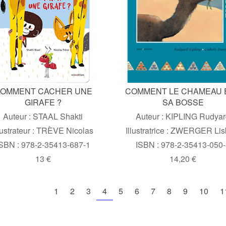
OMMENT CACHER UNE
COMMENT LE CHAMEAU 
GIRAFE ?
SA BOSSE
Auteur : STAAL Shakti
Auteur : KIPLING Rudya
lustrateur : TRÈVE Nicolas
Illustratrice : ZWERGER Lis
SBN : 978-2-35413-687-1
ISBN : 978-2-35413-050
13 €
14,20 €
1
2
3
4
5
6
7
8
9
10
1